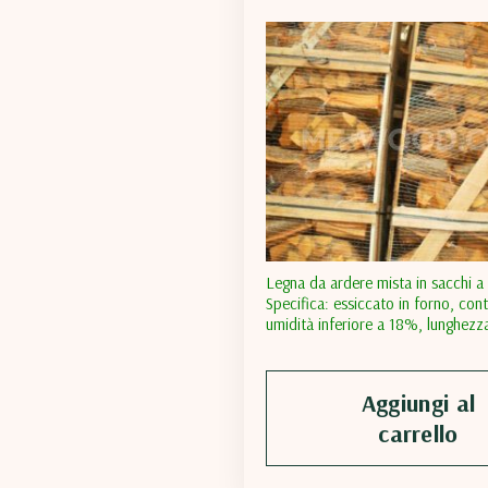
Legna da ardere mista in sacchi a
Specifica: essiccato in forno, con
umidità inferiore a 18%, lunghezza
da ardere 24-25 cm, specie legnose
ontano, pioppo tremulo, vimini ec
dimensione dei sacchi a rete: 42
Aggiungi al
Confezione: carico completo 32 p
carrello